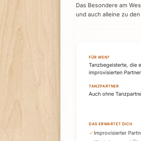
Das Besondere am West 
und auch alleine zu d
FÜR WEN?
Tanzbegeisterte, die 
improvisierten Partne
TANZPARTNER
Auch ohne Tanzpartne
DAS ERWARTET DICH
Improvisierter Part