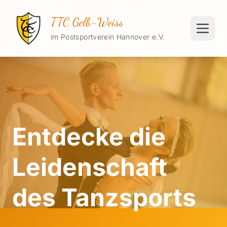
TTC Gelb-Weiss
im Postsportverein Hannover e.V.
Entdecke die
Leidenschaft
des Tanzsports