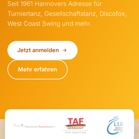
Seit 1961 Hannovers Adresse für
Turniertanz, Gesellschaftstanz, Discofox,
West Coast Swing und mehr.
Jetzt anmelden
Mehr erfahren