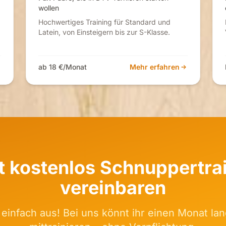
wollen
Hochwertiges Training für Standard und
Latein, von Einsteigern bis zur S-Klasse.
ab 18 €/Monat
Mehr erfahren
t kostenlos Schnuppertra
vereinbaren
 einfach aus! Bei uns könnt ihr einen Monat la