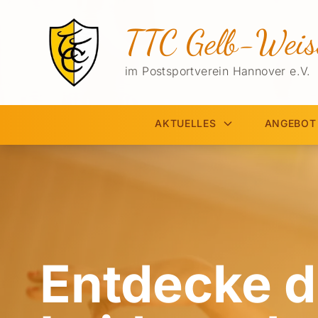
TTC Gelb-Weis
im Postsportverein Hannover e.V.
AKTUELLES
ANGEBOT
Entdecke d