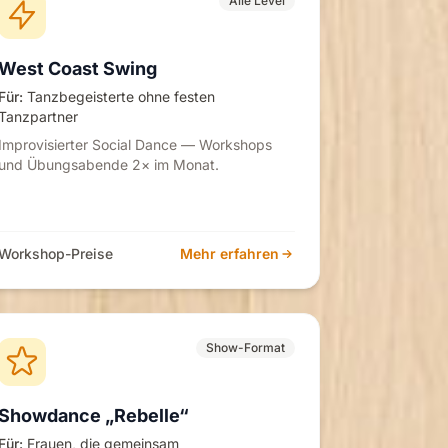
Alle Level
West Coast Swing
Für:
Tanzbegeisterte ohne festen
Tanzpartner
Improvisierter Social Dance — Workshops
und Übungsabende 2× im Monat.
Workshop-Preise
Mehr erfahren
Show-Format
Showdance „Rebelle“
Für:
Frauen, die gemeinsam