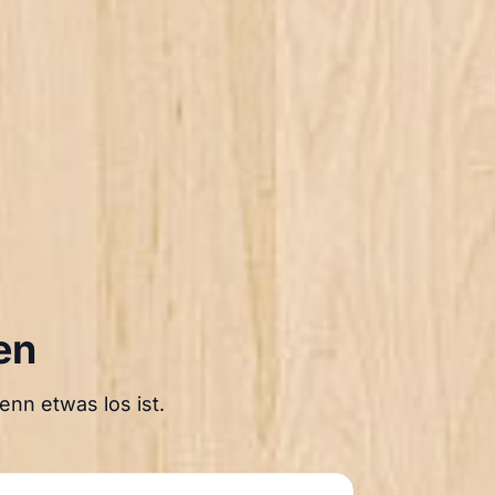
en
nn etwas los ist.